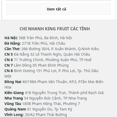
Xem tất cả
CHI NHANH KING FRUIT CÁC TỈNH
Hà Nội:
56B Trần Phú, Ba Đình, Hà Nội
Đà Nẵng:
271B Trần Phú, Hải Châu
Cần Thơ:
266 đường 30/4, P. Xuân khánh, Q.Ninh Kiều
CN 5
Đà Nẵng 32 Lê Thanh Nghị, Quận Hải Châu
CN 6
71 Trường Chinh, Phường Xuân Phú, TP Huế
CN 7
Lâm Đồng 05 Phan Đình Phùng
CN 8
Bình Dương 151 Phú Lợi, P. Phú Lợi, Tp. Thủ Dầu
Một
Đồng Nai
40/198A Phạm Văn Thuận, KP.3, P.Tân Mai Biên
Hòa
Kiên Giang
418 Nguyễn Trung Trực, Thành phố Rạch Giá
Nha Trang
54 Nguyễn Đức Cảnh, TP Nha Trang
Vũng Tàu
185B Phạm Hồng Thái, Phường 7
Quảng Nam
61 Nguyễn Du, Tp Tam Kỳ
Vĩnh Long:
20/A2 Phạm Thái Bường