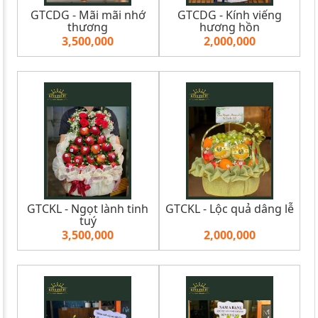
GTCDG - Mãi mãi nhớ
GTCDG - Kính viếng
thương
hương hồn
3,500,000
2,000,000
GTCKL - Ngọt lành tinh
GTCKL - Lộc quả dâng lễ
tuý
3,500,000
2,000,000