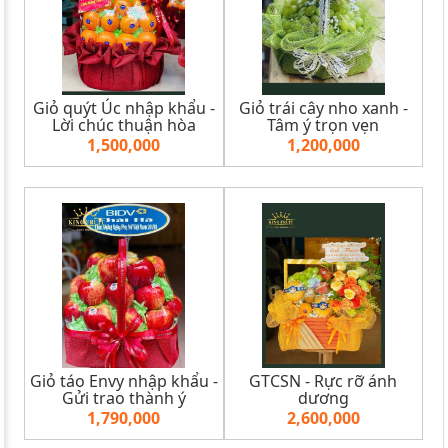
Giỏ quýt Úc nhập khẩu -
Giỏ trái cây nho xanh -
Lời chúc thuận hòa
Tâm ý trọn vẹn
1,500,000
1,200,000
Giỏ táo Envy nhập khẩu -
GTCSN - Rực rỡ ánh
Gửi trao thành ý
dương
1,790,000
2,600,000