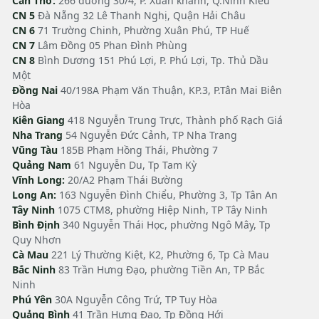
Cần Thơ:
266 đường 30/4, P. Xuân khánh, Q.Ninh Kiều
CN 5
Đà Nẵng 32 Lê Thanh Nghị, Quận Hải Châu
CN 6
71 Trường Chinh, Phường Xuân Phú, TP Huế
CN 7
Lâm Đồng 05 Phan Đình Phùng
CN 8
Bình Dương 151 Phú Lợi, P. Phú Lợi, Tp. Thủ Dầu
Một
Đồng Nai
40/198A Phạm Văn Thuận, KP.3, P.Tân Mai Biên
Hòa
Kiên Giang
418 Nguyễn Trung Trực, Thành phố Rạch Giá
Nha Trang
54 Nguyễn Đức Cảnh, TP Nha Trang
Vũng Tàu
185B Phạm Hồng Thái, Phường 7
Quảng Nam
61 Nguyễn Du, Tp Tam Kỳ
Vĩnh Long:
20/A2 Phạm Thái Bường
Long An:
163 Nguyễn Đình Chiểu, Phường 3, Tp Tân An
Tây Ninh
1075 CTM8, phường Hiệp Ninh, TP Tây Ninh
Bình Định
340 Nguyễn Thái Học, phường Ngô Mây, Tp
Quy Nhơn
Cà Mau
221 Lý Thường Kiệt, K2, Phường 6, Tp Cà Mau
Bắc Ninh
83 Trần Hưng Đạo, phường Tiền An, TP Bắc
Ninh
Phú Yên
30A Nguyễn Công Trứ, TP Tuy Hòa
Quảng Bình
41 Trần Hưng Đạo, Tp Đồng Hới