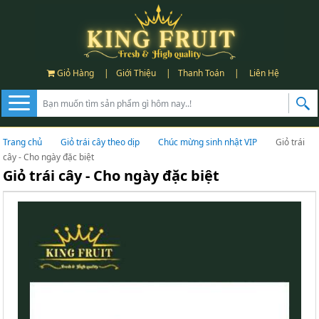
Giỏ Hàng
|
Giới Thiệu
|
Thanh Toán
|
Liên Hệ
Trang chủ
Giỏ trái cây theo dịp
Chúc mừng sinh nhật VIP
Giỏ trái
cây - Cho ngày đặc biệt
Giỏ trái cây - Cho ngày đặc biệt