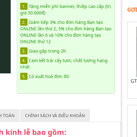
1.
Tặng miễn phí banner, thiệp cao cấp (trị
GỢI
giá 50.000đ)
2.
Giảm tiếp 3% cho đơn hàng Bạn tạo
ONLINE lần thứ 2, 5% cho đơn hàng Bạn tạo
ONLINE lần 6 và 10% cho đơn hàng tạo
ONLINE thứ 12
3.
Giao gấp trong 2h
4.
Cam kết trái cây tươi, chất lượng hạng
nhất
5.
Có xuất hoá đơn đỏ
GT
H TOÁN
CHÍNH SÁCH VÀ ĐIỀU KHOẢN
nh kính lễ bao gồm: