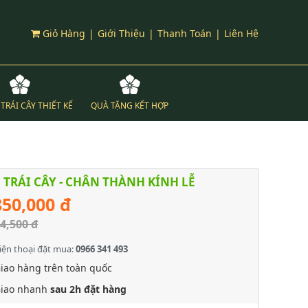
Giỏ Hàng
|
Giới Thiệu
|
Thanh Toán
|
Liên Hệ
TRÁI CÂY THIẾT KẾ
QUÀ TẶNG KẾT HỢP
 TRÁI CÂY - CHÂN THÀNH KÍNH LỄ
850,000 đ
4,500 đ
iện thoại đặt mua:
0966 341 493
iao hàng trên toàn quốc
iao nhanh
sau 2h đặt hàng