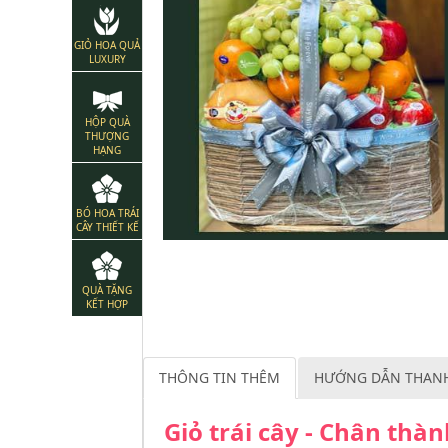
GIỎ HOA QUẢ
LUXURY
HỘP QUÀ
THƯỢNG
HẠNG
BÓ HOA TRÁI
CÂY THIẾT KẾ
QUÀ TẶNG
KẾT HỢP
THÔNG TIN THÊM
HƯỚNG DẪN THAN
Giỏ trái cây - Chân thà