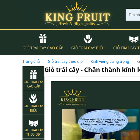
Tìm n
GIỎ TRÁI CÂY CAO CẤP
GIỎ TRÁI CÂY BIẾU
GIỎ TRÁI CÂY 
Trang chủ
Giỏ trái cây theo dịp
Kính viếng trang trọng
G
Giỏ trái cây - Chân thành kính l
GIỎ TRÁI CÂY
CAO CẤP
GIỎ TRÁI CÂY
BIẾU
GIỎ TRÁI CÂY
THEO DỊP