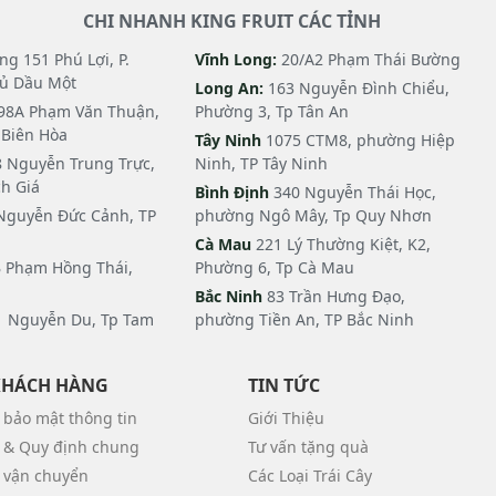
CHI NHANH KING FRUIT CÁC TỈNH
g 151 Phú Lợi, P.
Vĩnh Long:
20/A2 Phạm Thái Bường
hủ Dầu Một
Long An:
163 Nguyễn Đình Chiểu,
98A Phạm Văn Thuận,
Phường 3, Tp Tân An
i Biên Hòa
Tây Ninh
1075 CTM8, phường Hiệp
 Nguyễn Trung Trực,
Ninh, TP Tây Ninh
h Giá
Bình Định
340 Nguyễn Thái Học,
Nguyễn Đức Cảnh, TP
phường Ngô Mây, Tp Quy Nhơn
Cà Mau
221 Lý Thường Kiệt, K2,
 Phạm Hồng Thái,
Phường 6, Tp Cà Mau
Bắc Ninh
83 Trần Hưng Đạo,
 Nguyễn Du, Tp Tam
phường Tiền An, TP Bắc Ninh
KHÁCH HÀNG
TIN TỨC
 bảo mật thông tin
Giới Thiệu
 & Quy định chung
Tư vấn tặng quà
 vận chuyển
Các Loại Trái Cây