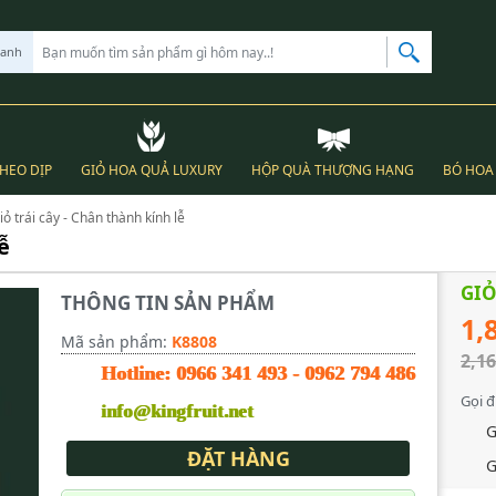
hanh
THEO DỊP
GIỎ HOA QUẢ LUXURY
HỘP QUÀ THƯỢNG HẠNG
BÓ HOA 
iỏ trái cây - Chân thành kính lễ
ễ
GIỎ
THÔNG TIN SẢN PHẨM
1,
Mã sản phẩm:
K8808
2,16
Hotline:
0966 341 493
-
0962 794 486
Gọi đ
info@kingfruit.net
G
ĐẶT HÀNG
G