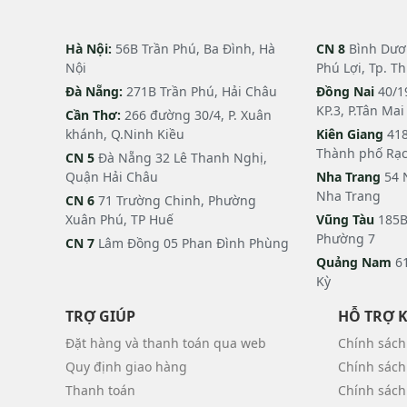
Hà Nội:
56B Trần Phú, Ba Đình, Hà
CN 8
Bình Dươn
Nội
Phú Lợi, Tp. T
Đà Nẵng:
271B Trần Phú, Hải Châu
Đồng Nai
40/1
KP.3, P.Tân Ma
Cần Thơ:
266 đường 30/4, P. Xuân
khánh, Q.Ninh Kiều
Kiên Giang
418
Thành phố Rạc
CN 5
Đà Nẵng 32 Lê Thanh Nghị,
Quận Hải Châu
Nha Trang
54 
Nha Trang
CN 6
71 Trường Chinh, Phường
Xuân Phú, TP Huế
Vũng Tàu
185B
Phường 7
CN 7
Lâm Đồng 05 Phan Đình Phùng
Quảng Nam
61
Kỳ
TRỢ GIÚP
HỖ TRỢ 
Đặt hàng và thanh toán qua web
Chính sách
Quy định giao hàng
Chính sách
Thanh toán
Chính sách