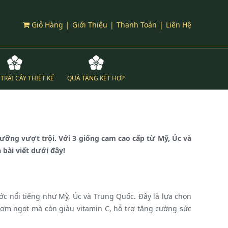
Giỏ Hàng
|
Giới Thiệu
|
Thanh Toán
|
Liên Hệ
TRÁI CÂY THIẾT KẾ
QUÀ TẶNG KẾT HỢP
ưỡng vượt trội. Với 3 giống cam cao cấp từ Mỹ, Úc và
 bài viết dưới đây!
c nổi tiếng như Mỹ, Úc và Trung Quốc. Đây là lựa chọn
hơm ngọt mà còn giàu vitamin C, hỗ trợ tăng cường sức