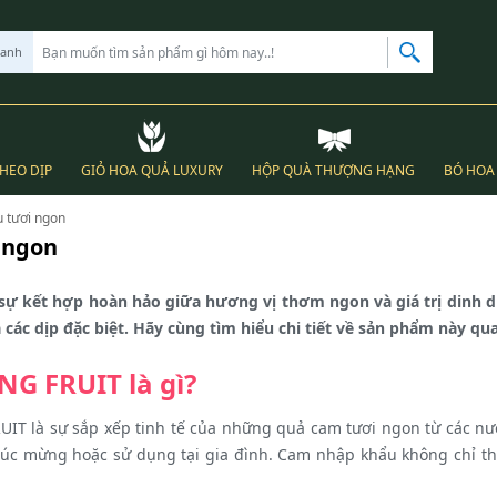
hanh
THEO DỊP
GIỎ HOA QUẢ LUXURY
HỘP QUÀ THƯỢNG HẠNG
BÓ HOA 
 tươi ngon
 ngon
ự kết hợp hoàn hảo giữa hương vị thơm ngon và giá trị dinh d
ác dịp đặc biệt. Hãy cùng tìm hiểu chi tiết về sản phẩm này qua
NG FRUIT là gì?
T là sự sắp xếp tinh tế của những quả cam tươi ngon từ các nướ
chúc mừng hoặc sử dụng tại gia đình. Cam nhập khẩu không chỉ t