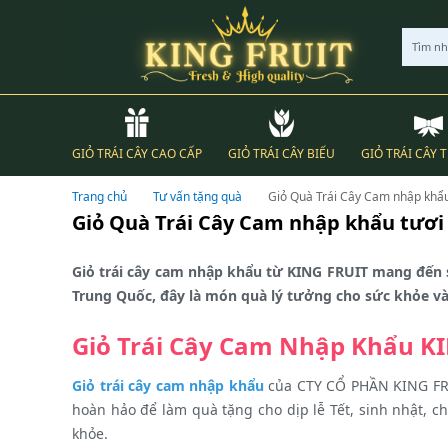
Tìm n
GIỎ TRÁI CÂY CAO CẤP
GIỎ TRÁI CÂY BIẾU
GIỎ TRÁI CÂY 
Trang chủ
Tư vấn tặng quà
Giỏ Quà Trái Cây Cam nhập khẩu
Giỏ Quà Trái Cây Cam nhập khẩu tươi
Giỏ trái cây cam nhập khẩu từ KING FRUIT mang đến s
Trung Quốc, đây là món quà lý tưởng cho sức khỏe và c
Giỏ Trái Cây Cam Nhập Khẩu KI
Giỏ trái cây cam nhập khẩu
của CTY CỔ PHẦN KING FRUI
hoàn hảo để làm quà tặng cho dịp lễ Tết, sinh nhật, 
khỏe.