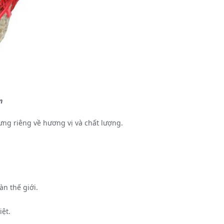
n
ng riêng về hương vị và chất lượng.
àn thế giới.
ệt.