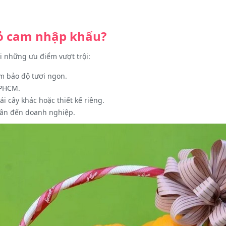
iỏ cam nhập khẩu?
ới những ưu điểm vượt trội:
m bảo độ tươi ngon.
TPHCM.
i cây khác hoặc thiết kế riêng.
hân đến doanh nghiệp.