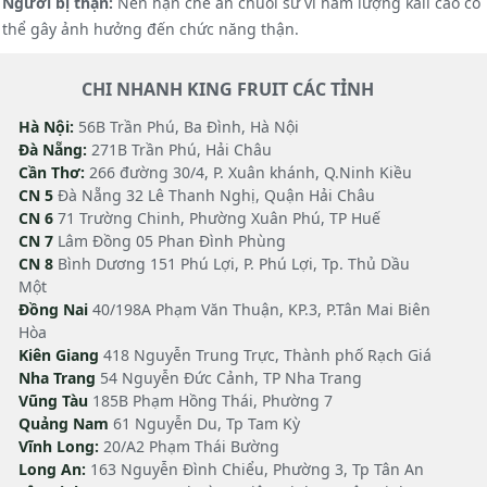
Người bị thận:
Nên hạn chế ăn chuối sứ vì hàm lượng kali cao có
thể gây ảnh hưởng đến chức năng thận.
CHI NHANH KING FRUIT CÁC TỈNH
Hà Nội:
56B Trần Phú, Ba Đình, Hà Nội
Đà Nẵng:
271B Trần Phú, Hải Châu
Cần Thơ:
266 đường 30/4, P. Xuân khánh, Q.Ninh Kiều
CN 5
Đà Nẵng 32 Lê Thanh Nghị, Quận Hải Châu
CN 6
71 Trường Chinh, Phường Xuân Phú, TP Huế
CN 7
Lâm Đồng 05 Phan Đình Phùng
CN 8
Bình Dương 151 Phú Lợi, P. Phú Lợi, Tp. Thủ Dầu
Một
Đồng Nai
40/198A Phạm Văn Thuận, KP.3, P.Tân Mai Biên
Hòa
Kiên Giang
418 Nguyễn Trung Trực, Thành phố Rạch Giá
Nha Trang
54 Nguyễn Đức Cảnh, TP Nha Trang
Vũng Tàu
185B Phạm Hồng Thái, Phường 7
Quảng Nam
61 Nguyễn Du, Tp Tam Kỳ
Vĩnh Long:
20/A2 Phạm Thái Bường
Long An:
163 Nguyễn Đình Chiểu, Phường 3, Tp Tân An