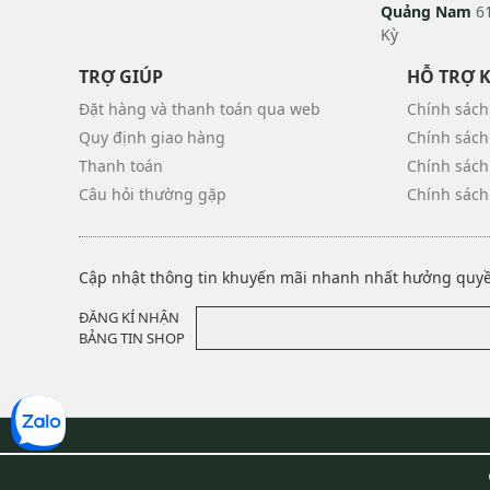
Quảng Nam
61
Kỳ
TRỢ GIÚP
HỖ TRỢ 
Đặt hàng và thanh toán qua web
Chính sách
Quy định giao hàng
Chính sách
Thanh toán
Chính sách
Câu hỏi thường gặp
Chính sách
Cập nhật thông tin khuyến mãi nhanh nhất hưởng quyền
ĐĂNG KÍ NHẬN
BẢNG TIN SHOP