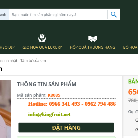
hanh
THEO DỊP
GIỎ HOA QUẢ LUXURY
HỘP QUÀ THƯỢNG HẠNG
BÓ HOA 
 sinh nhật - Tâm tư của em
m
BÁN
THÔNG TIN SẢN PHẨM
65
Mã sản phẩm:
K8085
780
Hotline:
0966 341 493
-
0962 794 486
Gọi đ
info@kingfruit.net
G
ĐẶT HÀNG
G