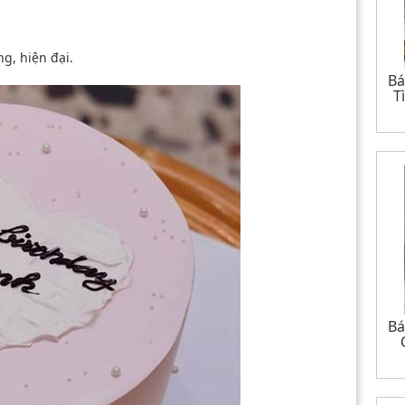
g, hiện đại.
Bá
T
Bá