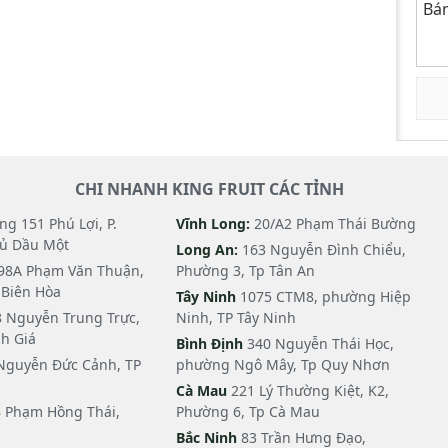
Bán
CHI NHANH KING FRUIT CÁC TỈNH
g 151 Phú Lợi, P.
Vĩnh Long:
20/A2 Phạm Thái Bường
hủ Dầu Một
Long An:
163 Nguyễn Đình Chiểu,
98A Phạm Văn Thuận,
Phường 3, Tp Tân An
i Biên Hòa
Tây Ninh
1075 CTM8, phường Hiệp
 Nguyễn Trung Trực,
Ninh, TP Tây Ninh
h Giá
Bình Định
340 Nguyễn Thái Học,
Nguyễn Đức Cảnh, TP
phường Ngô Mây, Tp Quy Nhơn
Cà Mau
221 Lý Thường Kiệt, K2,
 Phạm Hồng Thái,
Phường 6, Tp Cà Mau
Bắc Ninh
83 Trần Hưng Đạo,