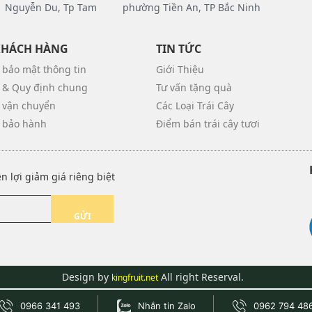
 Nguyễn Du, Tp Tam
phường Tiền An, TP Bắc Ninh
KHÁCH HÀNG
TIN TỨC
 bảo mật thông tin
Giới Thiệu
 & Quy định chung
Tư vấn tặng quà
 vận chuyển
Các Loại Trái Cây
 bảo hành
Điểm bán trái cây tươi
 lợi giảm giá riêng biệt
GỬI
Design by
All right Reserval.
kingfruit.net
0966 341 493
Nhắn tin Zalo
0962 794 48