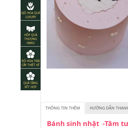
GIỎ HOA QUẢ
LUXURY
HỘP QUÀ
THƯỢNG
HẠNG
BÓ HOA TRÁI
CÂY THIẾT KẾ
QUÀ TẶNG
KẾT HỢP
THÔNG TIN THÊM
HƯỚNG DẪN THAN
Bánh sinh nhật -Tâm t