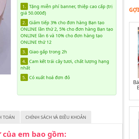
1.
Tặng miễn phí banner, thiệp cao cấp (trị
GỢI
giá 50.000đ)
2.
Giảm tiếp 3% cho đơn hàng Bạn tạo
ONLINE lần thứ 2, 5% cho đơn hàng Bạn tạo
ONLINE lần 6 và 10% cho đơn hàng tạo
ONLINE thứ 12
3.
Giao gấp trong 2h
4.
Cam kết trái cây tươi, chất lượng hạng
nhất
5.
Có xuất hoá đơn đỏ
Bá
H TOÁN
CHÍNH SÁCH VÀ ĐIỀU KHOẢN
ư của em bao gồm: