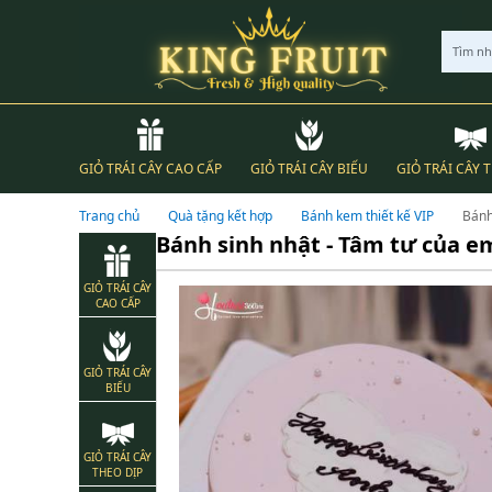
Tìm n
GIỎ TRÁI CÂY CAO CẤP
GIỎ TRÁI CÂY BIẾU
GIỎ TRÁI CÂY 
Trang chủ
Quà tặng kết hợp
Bánh kem thiết kế VIP
Bánh
Bánh sinh nhật - Tâm tư của e
GIỎ TRÁI CÂY
CAO CẤP
GIỎ TRÁI CÂY
BIẾU
GIỎ TRÁI CÂY
THEO DỊP