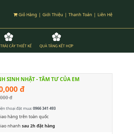
Giỏ Hàng
|
Giới Thiệu
|
Thanh Toán
|
Liên Hệ
TRÁI CÂY THIẾT KẾ
QUÀ TẶNG KẾT HỢP
H SINH NHẬT - TÂM TƯ CỦA EM
0,000 đ
,000 đ
iện thoại đặt mua:
0966 341 493
iao hàng trên toàn quốc
iao nhanh
sau 2h đặt hàng