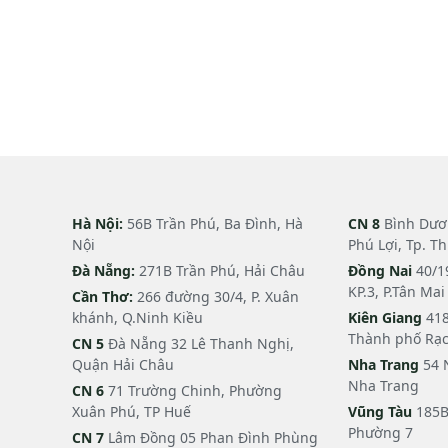
Hà Nội:
56B Trần Phú, Ba Đình, Hà
CN 8
Bình Dươn
Nội
Phú Lợi, Tp. T
Đà Nẵng:
271B Trần Phú, Hải Châu
Đồng Nai
40/1
KP.3, P.Tân Ma
Cần Thơ:
266 đường 30/4, P. Xuân
khánh, Q.Ninh Kiều
Kiên Giang
418
Thành phố Rạc
CN 5
Đà Nẵng 32 Lê Thanh Nghị,
Quận Hải Châu
Nha Trang
54 
Nha Trang
CN 6
71 Trường Chinh, Phường
Xuân Phú, TP Huế
Vũng Tàu
185B
Phường 7
CN 7
Lâm Đồng 05 Phan Đình Phùng